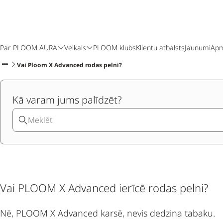
Par PLOOM AURA
Veikals
PLOOM klubs
Klientu atbalsts
Jaunumi
Apm
Vai Ploom X Advanced rodas pelni?
Kā varam jums palīdzēt?
Vai PLOOM X Advanced ierīcē rodas pelni?
Nē, PLOOM X Advanced karsē, nevis dedzina tabaku.