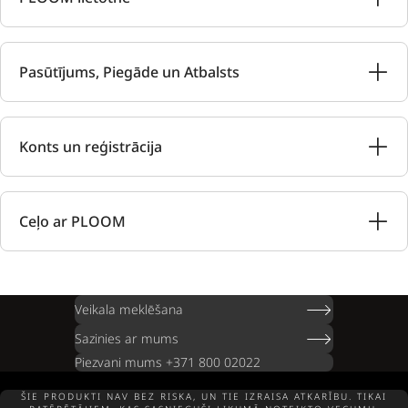
Pasūtījums, Piegāde un Atbalsts
Konts un reģistrācija
Ceļo ar PLOOM
Veikala meklēšana
Sazinies ar mums
Piezvani mums +371 800 02022
ŠIE PRODUKTI NAV BEZ RISKA, UN TIE IZRAISA ATKARĪBU. TIKAI