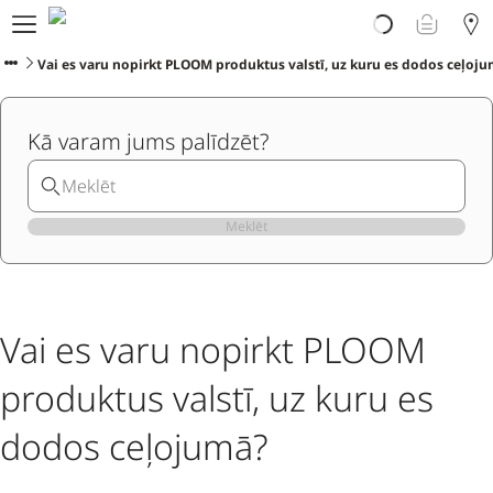
Par PLOOM AURA
Veikals
Vai es varu nopirkt PLOOM produktus valstī, uz kuru es dodos ceļoj
PLOOM klubs
Klientu atbalsts
Kā varam jums palīdzēt?
Jaunumi
Apmaiņa
PLOOM lietotne
Meklēt
Vai es varu nopirkt PLOOM
produktus valstī, uz kuru es
dodos ceļojumā?