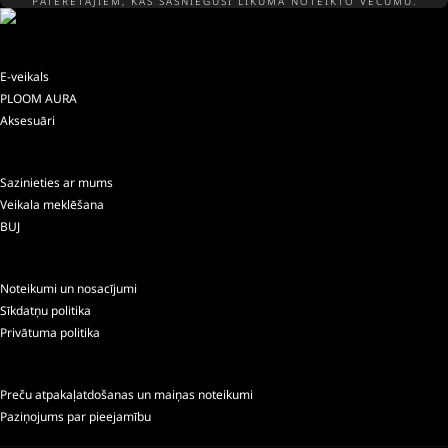
PATĒRĒTĀJIEM, KAS SASNIEGUŠI LIKUMĀ NOTEIKTO VECUMU.
E-veikals
PLOOM AURA
Aksesuāri
Sazinieties ar mums
Veikala meklēšana
BUJ
Noteikumi un nosacījumi
Sīkdatņu politika
Privātuma politika
Preču atpakaļatdošanas un maiņas noteikumi
Paziņojums par pieejamību