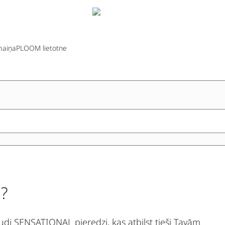
aiņa
PLOOM lietotne
u?
i SENSATIONAL pieredzi, kas atbilst tieši Tavām