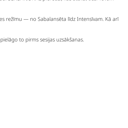
ēlies režīmu — no Sabalansēta līdz Intensīvam. Kā arī
c pielāgo to pirms sesijas uzsākšanas.