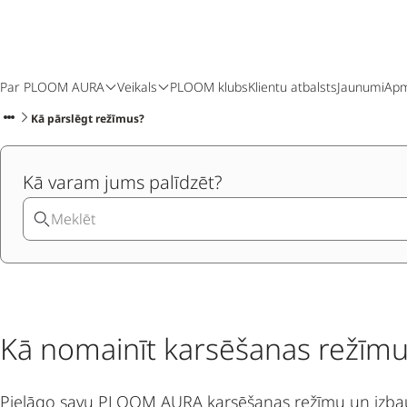
Par PLOOM AURA
Veikals
PLOOM klubs
Klientu atbalsts
Jaunumi
Apm
Kā pārslēgt režīmus?
Kā varam jums palīdzēt?
Kā nomainīt karsēšanas režīm
Pielāgo savu PLOOM AURA karsēšanas režīmu un izbaud