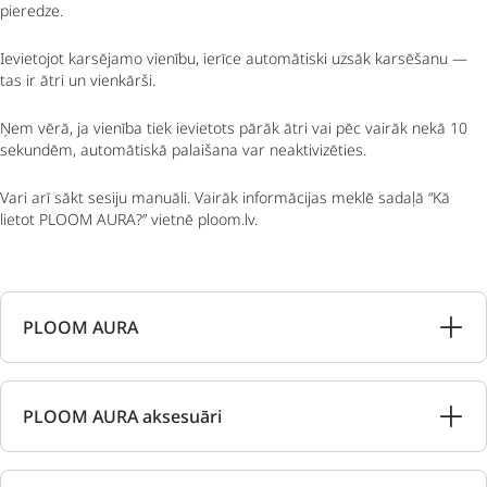
pieredze.
Ievietojot karsējamo vienību, ierīce automātiski uzsāk karsēšanu —
tas ir ātri un vienkārši.
Ņem vērā, ja vienība tiek ievietots pārāk ātri vai pēc vairāk nekā 10
sekundēm, automātiskā palaišana var neaktivizēties.
Vari arī sākt sesiju manuāli. Vairāk informācijas meklē sadaļā “Kā
lietot PLOOM AURA?” vietnē ploom.lv.
PLOOM AURA
PLOOM AURA aksesuāri