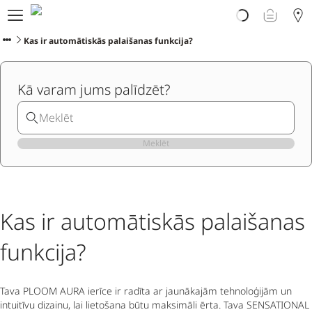
Par PLOOM AURA
Veikals
Kas ir automātiskās palaišanas funkcija?
PLOOM klubs
Klientu atbalsts
Kā varam jums palīdzēt?
Jaunumi
Apmaiņa
PLOOM lietotne
Meklēt
Kas ir automātiskās palaišanas
funkcija?
Tava PLOOM AURA ierīce ir radīta ar jaunākajām tehnoloģijām un
intuitīvu dizainu, lai lietošana būtu maksimāli ērta. Tava SENSATIONAL