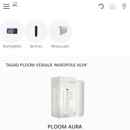
Par PLOOM AURA
Veikals
PLOOM klubs
Klientu atbalsts
Jaunumi
Apmaiņa
Komplekti
Ierīces
Aksesuāri
PLOOM lietotne
TAGAD PLOOM VEIKALĀ “AKROPOLE ALFA”
PLOOM AURA