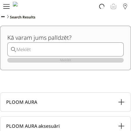
Par PLOOM AURA
Veikals
Search Results
PLOOM klubs
Klientu atbalsts
Kā varam jums palīdzēt?
Jaunumi
Apmaiņa
PLOOM lietotne
Meklēt
PLOOM AURA
PLOOM AURA aksesuāri