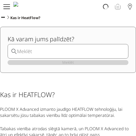
Par PLOOM AURA
Veikals
Kas ir HeatFlow?
PLOOM klubs
Klientu atbalsts
Kā varam jums palīdzēt?
Jaunumi
Apmaiņa
PLOOM lietotne
Meklēt
Kas ir HEATFLOW?
PLOOM X Advanced izmanto jaudīgo HEATFLOW tehnoloģiju, lai
sakarsētu jūsu tabakas vienību līdz optimālai temperatūrai.
Tabakas vienība atrodas slēgtā kamerā, un PLOOM X Advanced to
ātri un efektīvi sakarsē, tāpēc ap to brīvi plūst gaiss.