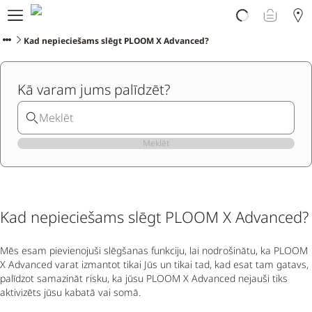
Par PLOOM AURA
Veikals
Kad nepieciešams slēgt PLOOM X Advanced?
PLOOM klubs
Klientu atbalsts
Kā varam jums palīdzēt?
Jaunumi
Apmaiņa
PLOOM lietotne
Meklēt
Kad nepieciešams slēgt PLOOM X Advanced?
Mēs esam pievienojuši slēgšanas funkciju, lai nodrošinātu, ka PLOOM
X Advanced varat izmantot tikai Jūs un tikai tad, kad esat tam gatavs,
palīdzot samazināt risku, ka jūsu PLOOM X Advanced nejauši tiks
aktivizēts jūsu kabatā vai somā.