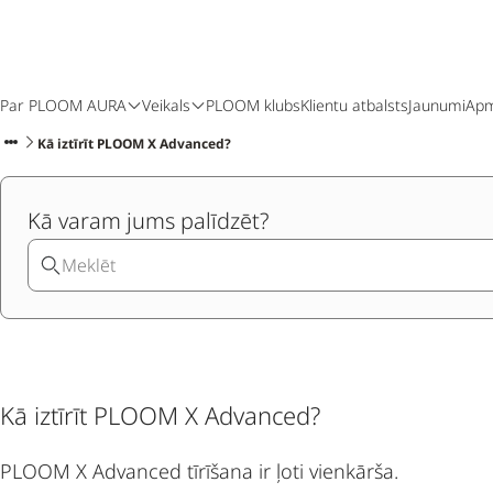
Par PLOOM AURA
Veikals
PLOOM klubs
Klientu atbalsts
Jaunumi
Apm
Kā iztīrīt PLOOM X Advanced?
Kā varam jums palīdzēt?
Kā iztīrīt PLOOM X Advanced?
PLOOM X Advanced tīrīšana ir ļoti vienkārša.