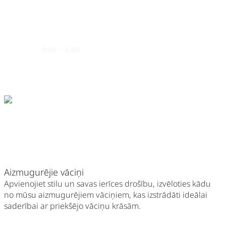
0:00
/
0:00
Aizmugurējie vāciņi
Apvienojiet stilu un savas ierīces drošību, izvēloties kādu
no mūsu aizmugurējiem vāciņiem, kas izstrādāti ideālai
saderībai ar priekšējo vāciņu krāsām.