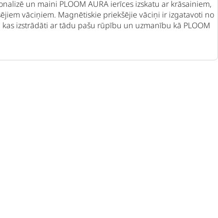
sonalizē un maini PLOOM AURA ierīces izskatu ar krāsainiem,
šējiem vāciņiem. Magnētiskie priekšējie vāciņi ir izgatavoti no
m, kas izstrādāti ar tādu pašu rūpību un uzmanību kā PLOOM