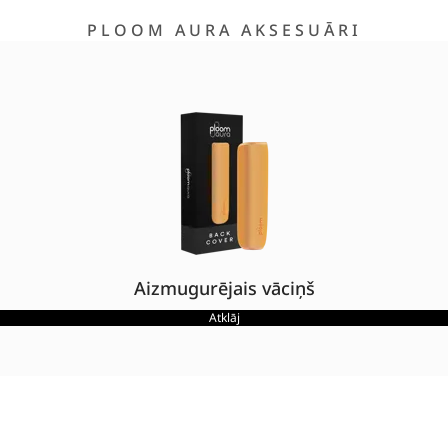
PLOOM AURA AKSESUĀRI
Aizmugurējais vāciņš
Atklāj