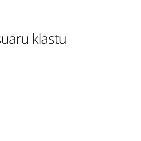
uāru klāstu