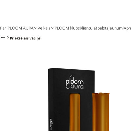
Par PLOOM AURA
Veikals
PLOOM klubs
Klientu atbalsts
Jaunumi
Apm
Priekšējais vāciņš