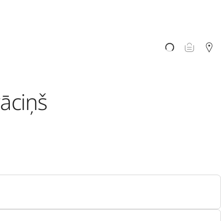
vāciņš