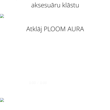
aksesuāru klāstu
Atklāj PLOOM AURA
0:00
/
0:00