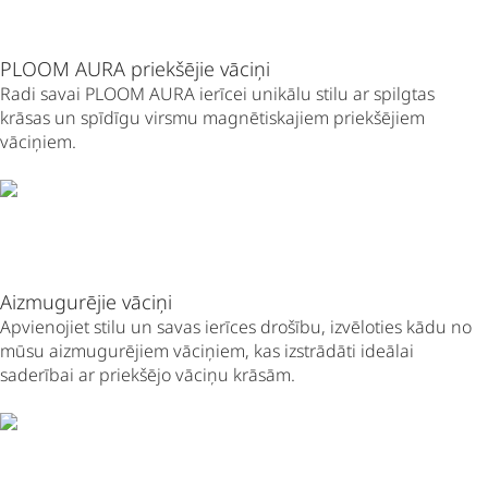
PLOOM AURA priekšējie vāciņi
Radi savai PLOOM AURA ierīcei unikālu stilu ar spilgtas
krāsas un spīdīgu virsmu magnētiskajiem priekšējiem
vāciņiem.
Aizmugurējie vāciņi
Apvienojiet stilu un savas ierīces drošību, izvēloties kādu no
mūsu aizmugurējiem vāciņiem, kas izstrādāti ideālai
saderībai ar priekšējo vāciņu krāsām.