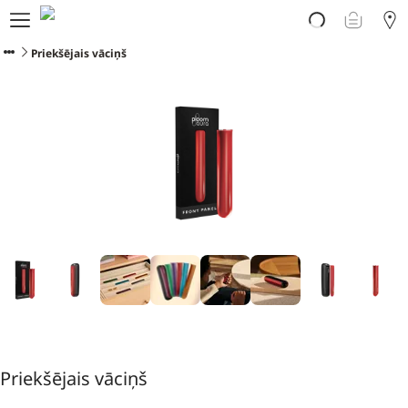
Par PLOOM AURA
Veikals
Priekšējais vāciņš
PLOOM klubs
Klientu atbalsts
Jaunumi
Apmaiņa
PLOOM lietotne
Priekšējais vāciņš