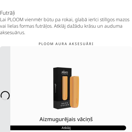
Futrāļi
Lai PLOOM vienmēr būtu pa rokai, glabā ierīci stilīgos mazos
vai lielas formas futrāļos. Atklāj dažādu krāsu un auduma
aksesuārus.
PLOOM AURA AKSESUĀRI
Aizmugurējais vāciņš
Atklāj