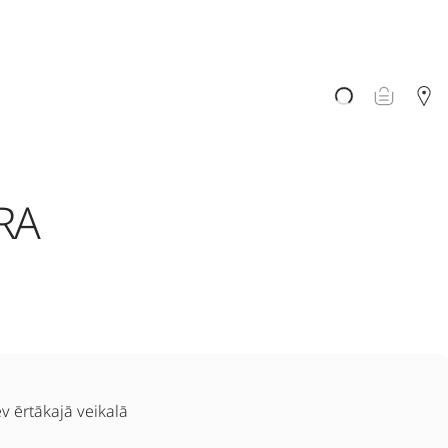
RA
ev ērtākajā veikalā