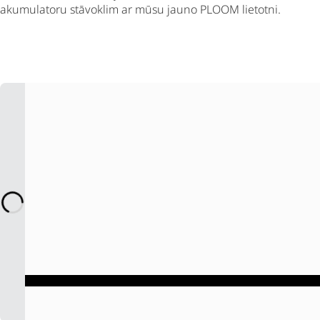
akumulatoru stāvoklim ar mūsu jauno PLOOM lietotni.