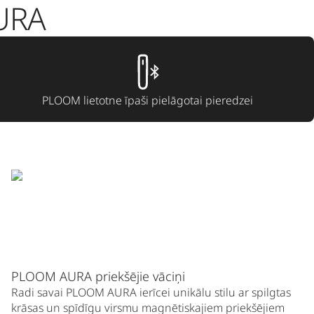
AURA
PLOOM lietotne īpaši pielāgotai pieredzei
PLOOM AURA priekšējie vāciņi
Radi savai PLOOM AURA ierīcei unikālu stilu ar spilgtas
krāsas un spīdīgu virsmu magnētiskajiem priekšējiem