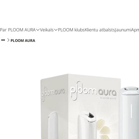
Par PLOOM AURA
Veikals
PLOOM klubs
Klientu atbalsts
Jaunumi
Apm
PLOOM AURA