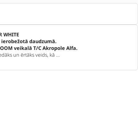
R WHITE
a ierobežotā daudzumā.
LOOM veikalā T/C Akropole Alfa.
āks un ērtāks veids, kā ...