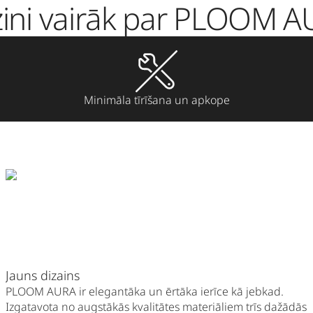
ini vairāk par PLOOM 
Minimāla tīrīšana un apkope
Jauns dizains
PLOOM AURA ir elegantāka un ērtāka ierīce kā jebkad.
Izgatavota no augstākās kvalitātes materiāliem trīs dažādās