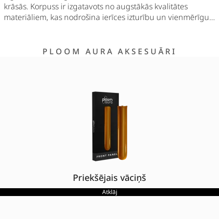
krāsās. Korpuss ir izgatavots no augstākās kvalitātes
materiāliem, kas nodrošina ierīces izturību un vienmērīgu
darbību.
PLOOM AURA AKSESUĀRI
Priekšējais vāciņš
Atklāj