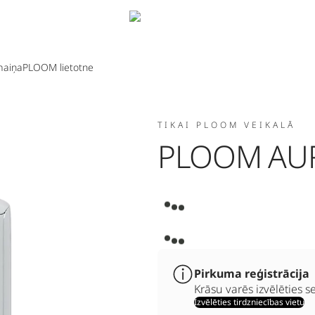
aiņa
PLOOM lietotne
TIKAI PLOOM VEIKALĀ
PLOOM AU
Pirkuma reģistrācija
Krāsu varēs izvēlēties s
Izvēlēties tirdzniecības vietu